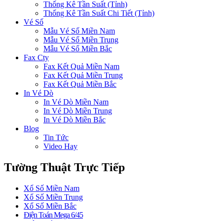
Thống Kê Tần Suất (Tỉnh)
Thống Kê Tần Suất Chi Tiết (Tỉnh)
Vé Số
Mẫu Vé Số Miền Nam
Mẫu Vé Số Miền Trung
Mẫu Vé Số Miền Bắc
Fax Cty
Fax Kết Quả Miền Nam
Fax Kết Quả Miền Trung
Fax Kết Quả Miền Bắc
In Vé Dò
In Vé Dò Miền Nam
In Vé Dò Miền Trung
In Vé Dò Miền Bắc
Blog
Tin Tức
Video Hay
Tường Thuật Trực Tiếp
Xổ Số Miền Nam
Xổ Số Miền Trung
Xổ Số Miền Bắc
Điện Toán Mega 6/45