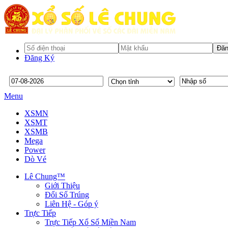
Đăng Ký
Menu
XSMN
XSMT
XSMB
Mega
Power
Dò Vé
Lê Chung™
Giới Thiệu
Đổi Số Trúng
Liên Hệ - Góp ý
Trực Tiếp
Trực Tiếp Xổ Số Miền Nam