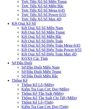
Trực Tiếp Xổ Số Miền Trung
Trực Tiếp Xổ Số Miền Bắc
Trực Tiếp Xổ Số Mega 6/45
Trực Tiếp Xổ Số Power 6/55
Trực Tiếp Xổ Số Max 4D
Kết Quả Xổ Số
Kết Quả Xổ Số Miền Nam
Kết Quả Xổ Số Miền Trung
Kết Quả Xổ Số Miền Bắc
Kết Quả Xổ Số Điện Toán
Kết Quả Xổ Số Điện Toán Mega 6/45
Kết Quả Xổ Số Điện Toán Power 6/55
Kết Quả Xổ Số Điện Toán Max 4D
KQXS Các Tỉnh
Sớ Đầu Đuôi
Sớ Đầu Đuôi Miền Nam
Sớ Đầu Đuôi Miền Trung
Sớ Đầu Đuôi Miền Bắc
Thống Kê
Thống Kê Lô (Miền)
Kiểm Tra Gan Cực Đại (Miền)
Thống Kê Tần Suất (Miền)
Thống Kê Tần Suất Chi Tiết (Miền)
Thống Kê Lô (Tỉnh)
Kiểm Tra Gan Cực Đại (Tỉnh)