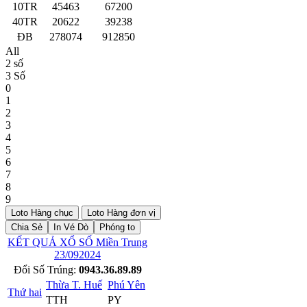
10TR
45463
67200
40TR
20622
39238
ĐB
278074
912850
All
2 số
3 Số
0
1
2
3
4
5
6
7
8
9
KẾT QUẢ XỔ SỐ Miền Trung
23/09
2024
Đổi Số Trúng:
0943.36.89.89
Thừa T. Huế
Phú Yên
Thứ hai
TTH
PY