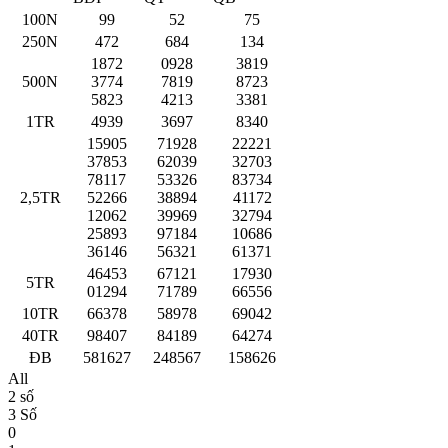
100N
99
52
75
250N
472
684
134
1872
0928
3819
500N
3774
7819
8723
5823
4213
3381
1TR
4939
3697
8340
15905
71928
22221
37853
62039
32703
78117
53326
83734
2,5TR
52266
38894
41172
12062
39969
32794
25893
97184
10686
36146
56321
61371
46453
67121
17930
5TR
01294
71789
66556
10TR
66378
58978
69042
40TR
98407
84189
64274
ĐB
581627
248567
158626
All
2 số
3 Số
0