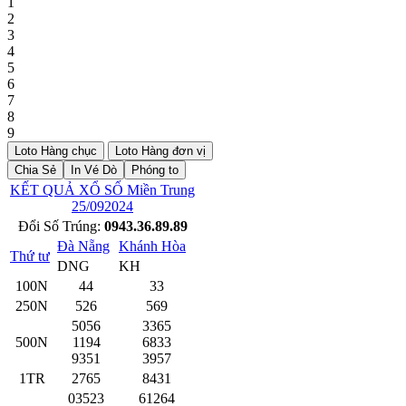
1
2
3
4
5
6
7
8
9
KẾT QUẢ XỔ SỐ Miền Trung
25/09
2024
Đổi Số Trúng:
0943.36.89.89
Đà Nẵng
Khánh Hòa
Thứ tư
DNG
KH
100N
44
33
250N
526
569
5056
3365
500N
1194
6833
9351
3957
1TR
2765
8431
03523
61264