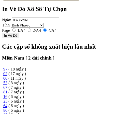
In Vé Dò Xổ Số Tự Chọn
Ngày
Tỉnh
Page
1/A4
2/A4
4/A4
Các cặp số không xuất hiện lâu nhất
Miền Nam [ 2 đài chính ]
97
( 18 ngày )
02
( 17 ngày )
00
( 11 ngày )
53
( 8 ngày )
67
( 7 ngày )
81
( 7 ngày )
16
( 6 ngày )
23
( 6 ngày )
64
( 6 ngày )
80
( 6 ngày )