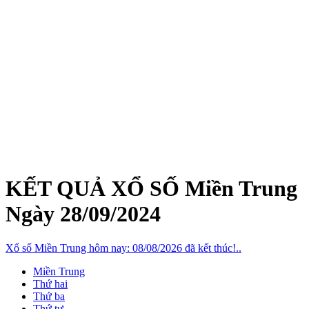
KẾT QUẢ XỔ SỐ Miền Trung
Ngày 28/09/2024
Xổ số Miền Trung hôm nay: 08/08/2026 đã kết thúc!..
Miền Trung
Thứ hai
Thứ ba
Thứ tư