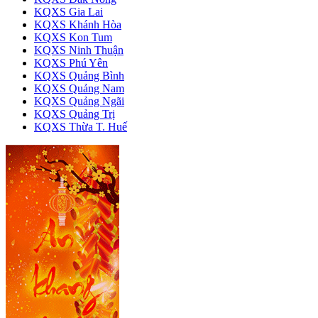
KQXS Gia Lai
KQXS Khánh Hòa
KQXS Kon Tum
KQXS Ninh Thuận
KQXS Phú Yên
KQXS Quảng Bình
KQXS Quảng Nam
KQXS Quảng Ngãi
KQXS Quảng Trị
KQXS Thừa T. Huế