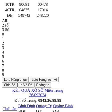
10TR
90681
00478
40TR
04825
17014
ĐB
549742
248220
All
2 số
3 Số
0
1
2
3
4
5
6
7
8
9
KẾT QUẢ XỔ SỐ Miền Trung
26/09
2024
Đổi Số Trúng:
0943.36.89.89
Bình Định
Quảng Trị
Quảng Bình
Thứ năm
BDI
QT
QB