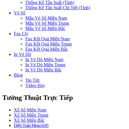
Thống Kê Tần Suất (Tỉnh)
Thống Kê Tần Suất Chi Tiết (Tỉnh)
Vé Số
Mẫu Vé Số Miền Nam
Mẫu Vé Số Miền Trung
Mẫu Vé Số Miền Bắc
Fax Cty
Fax Kết Quả Miền Nam
Fax Kết Quả Miền Trung
Fax Kết Quả Miền Bắc
In Vé Dò
In Vé Dò Miền Nam
In Vé Dò Miền Trung
In Vé Dò Miền Bắc
Blog
Tin Tức
Video Hay
Tường Thuật Trực Tiếp
Xổ Số Miền Nam
Xổ Số Miền Trung
Xổ Số Miền Bắc
Điện Toán Mega 6/45