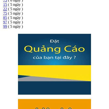
73
( 6 ngày )
15
( 5 ngày )
22
( 5 ngày )
75
( 5 ngày )
85
( 5 ngày )
97
( 5 ngày )
99
( 5 ngày )