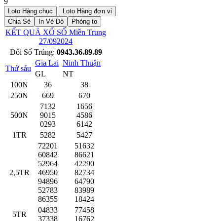
9
KẾT QUẢ XỔ SỐ Miền Trung
27/09
2024
Đổi Số Trúng:
0943.36.89.89
Gia Lai
Ninh Thuận
Thứ sáu
GL
NT
100N
36
38
250N
669
670
7132
1656
500N
9015
4586
0293
6142
1TR
5282
5427
72201
51632
60842
86621
52964
42290
2,5TR
46950
82734
94896
64790
52783
83989
86355
18424
04833
77458
5TR
37338
16762