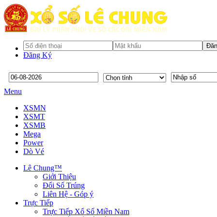
Đăng Ký
Menu
XSMN
XSMT
XSMB
Mega
Power
Dò Vé
Lê Chung™
Giới Thiệu
Đổi Số Trúng
Liên Hệ - Góp ý
Trực Tiếp
Trực Tiếp Xổ Số Miền Nam