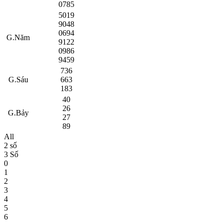
0785
5019
9048
0694
G.Năm
9122
0986
9459
736
G.Sáu
663
183
40
26
G.Bảy
27
89
All
2 số
3 Số
0
1
2
3
4
5
6