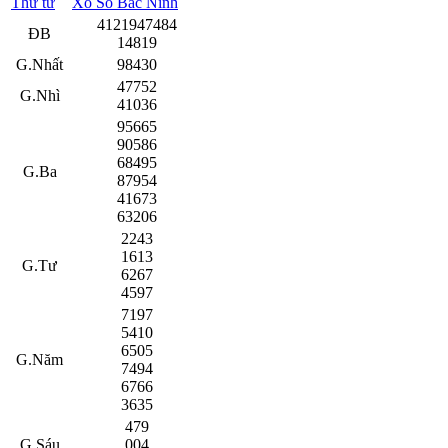
Thứ tư
Xổ Số Bắc Ninh
4
12
1
94
74
84
ĐB
14819
G.Nhất
98430
47752
G.Nhì
41036
95665
90586
68495
G.Ba
87954
41673
63206
2243
1613
G.Tư
6267
4597
7197
5410
6505
G.Năm
7494
6766
3635
479
G.Sáu
004