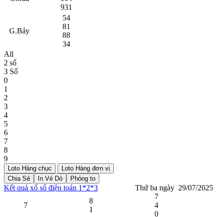
931
54
81
G.Bảy
88
34
All
2 số
3 Số
0
1
2
3
4
5
6
7
8
9
Kết quả xổ số điện toán 1*2*3
Thứ ba ngày 29/07/2025
7
8
7
4
1
0