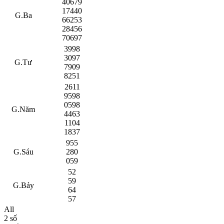
40679
17440
G.Ba
66253
28456
70697
3998
3097
G.Tư
7909
8251
2611
9598
0598
G.Năm
4463
1104
1837
955
G.Sáu
280
059
52
59
G.Bảy
64
57
All
2 số