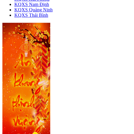
KQXS Nam Định
KQXS Quảng Ninh
KQXS Thái Bình